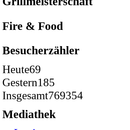
Grillmeisterschaft
Fire & Food
Besucherzähler
Heute
69
Gestern
185
Insgesamt
769354
Mediathek