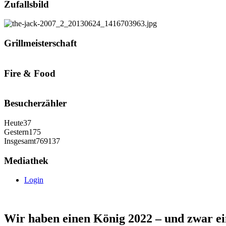
Zufallsbild
Grillmeisterschaft
Fire & Food
Besucherzähler
Heute
37
Gestern
175
Insgesamt
769137
Mediathek
Login
Wir haben einen König 2022 – und zwar ein