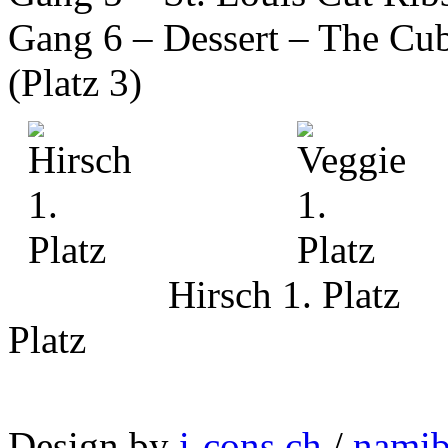
Gang 6 – Dessert – The Cu
(Platz 3)
Hirsch 1. P
Platz
Design by
i-cons.ch
/
namib