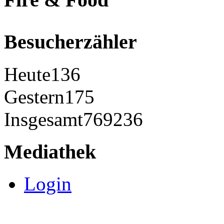
Besucherzähler
Heute
136
Gestern
175
Insgesamt
769236
Mediathek
Login