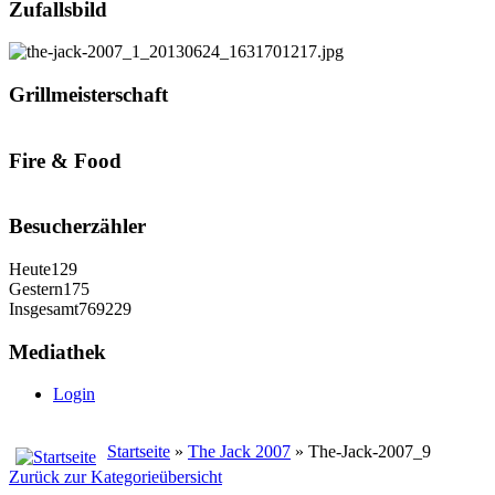
Zufallsbild
Grillmeisterschaft
Fire & Food
Besucherzähler
Heute
129
Gestern
175
Insgesamt
769229
Mediathek
Login
Startseite
»
The Jack 2007
» The-Jack-2007_9
Zurück zur Kategorieübersicht