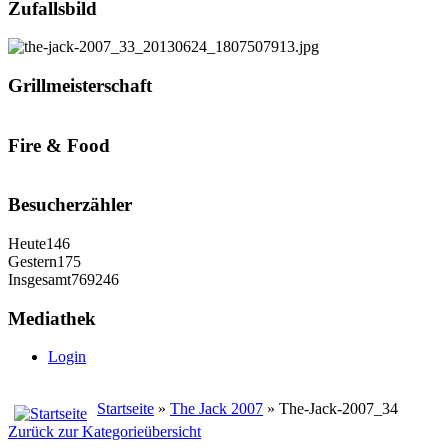
Zufallsbild
Grillmeisterschaft
Fire & Food
Besucherzähler
Heute
146
Gestern
175
Insgesamt
769246
Mediathek
Login
Startseite
»
The Jack 2007
» The-Jack-2007_34
Zurück zur Kategorieübersicht